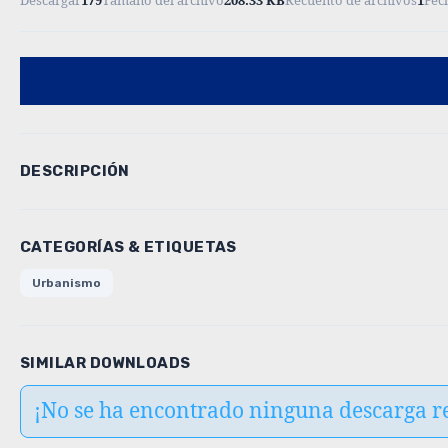
Descargar
179
Tamaño del archivo
208.33 KB
Recuento de archivos
1
Fec
DESCRIPCIÓN
CATEGORÍAS & ETIQUETAS
Urbanismo
SIMILAR DOWNLOADS
¡No se ha encontrado ninguna descarga r