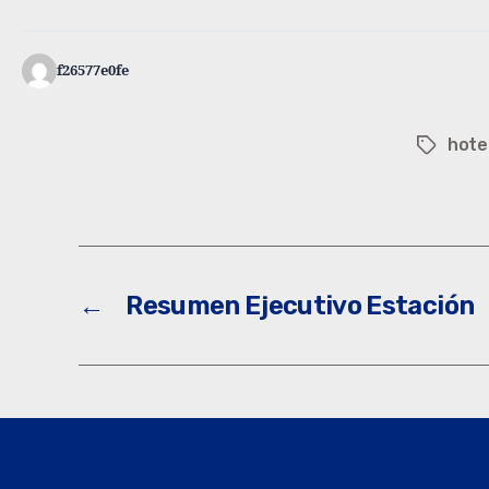
f26577e0fe
hote
←
Resumen Ejecutivo Estación