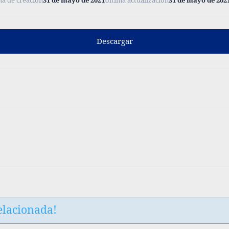
ha de creación
31 de mayo de 2021
Última actualización
31 de mayo de 202
Descargar
elacionada!