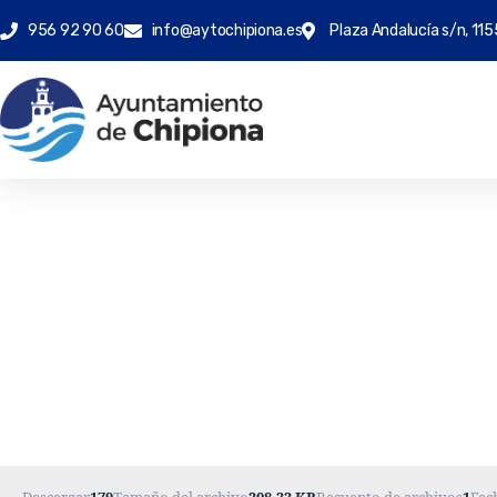
956 92 90 60
info@aytochipiona.es
Plaza Andalucía s/n, 115