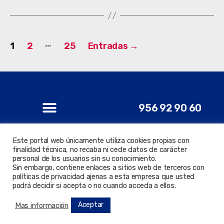
…
1
2
25
Entradas
→
956 92 90 60
Este portal web únicamente utiliza cookies propias con
finalidad técnica, no recaba ni cede datos de carácter
personal de los usuarios sin su conocimiento.
© 2022 Todos los derechos reservados. Delegación de
Sin embargo, contiene enlaces a sitios web de terceros con
Nuevas Tecnologías.
políticas de privacidad ajenas a esta empresa que usted
podrá decidir si acepta o no cuando acceda a ellos.
Aceptar
Mas información