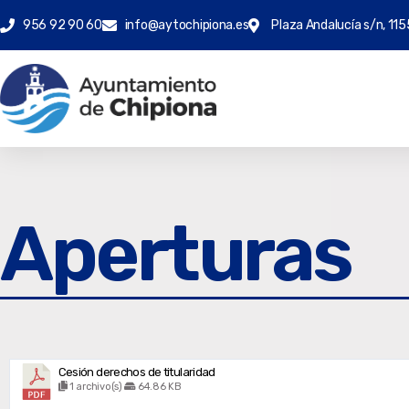
956 92 90 60
info@aytochipiona.es
Plaza Andalucía s/n, 115
Aperturas
Cesión derechos de titularidad
1 archivo(s)
64.86 KB