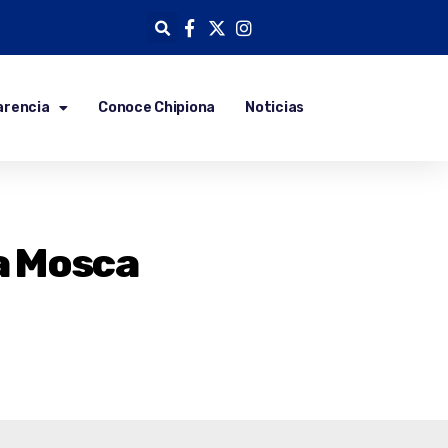
arencia
Conoce Chipiona
Noticias
La Mosca