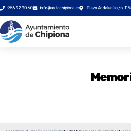
956 92 90 60
info@aytochipiona.es
Plaza Andalucía s/n, 115
Memoria