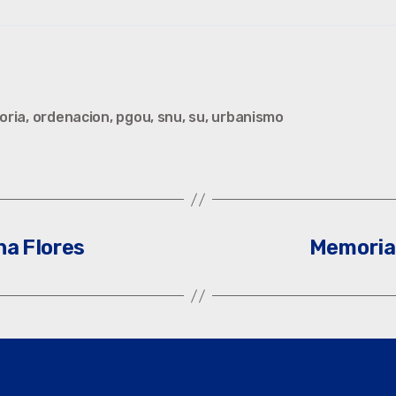
oria
,
ordenacion
,
pgou
,
snu
,
su
,
urbanismo
na Flores
Memoria 