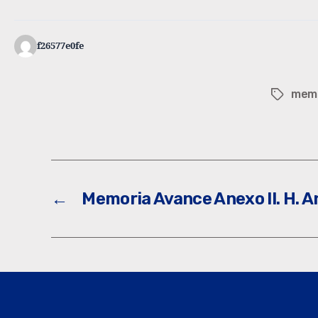
f26577e0fe
mem
←
Memoria Avance Anexo II. H. A