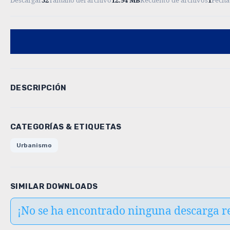
Descargar
52
Tamaño del archivo
12.94 MB
Recuento de archivos
1
Fecha
DESCRIPCIÓN
CATEGORÍAS & ETIQUETAS
Urbanismo
SIMILAR DOWNLOADS
¡No se ha encontrado ninguna descarga r