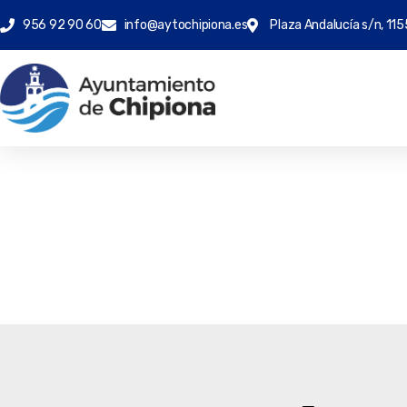
956 92 90 60
info@aytochipiona.es
Plaza Andalucía s/n, 115