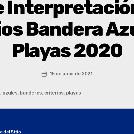
 Interpretació
ios Bandera Az
Playas 2020
15 de junio de 2021
0
,
azules
,
banderas
,
criterios
,
playas
 del Sitio