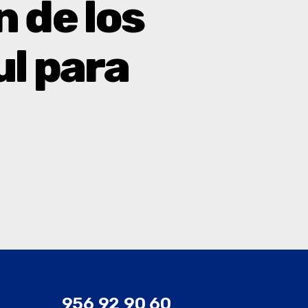
n de los
ul para
956 92 90 60