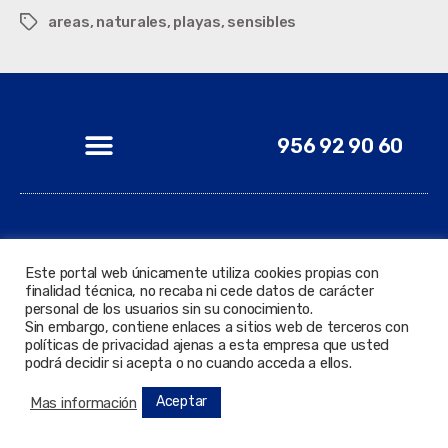
areas
,
naturales
,
playas
,
sensibles
956 92 90 60
© 2022 Todos los derechos reservados. Delegación de
Este portal web únicamente utiliza cookies propias con
Nuevas Tecnologías.
finalidad técnica, no recaba ni cede datos de carácter
personal de los usuarios sin su conocimiento.
Sin embargo, contiene enlaces a sitios web de terceros con
políticas de privacidad ajenas a esta empresa que usted
podrá decidir si acepta o no cuando acceda a ellos.
Aceptar
Mas información