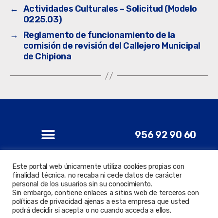
←
Actividades Culturales – Solicitud (Modelo
0225.03)
→
Reglamento de funcionamiento de la
comisión de revisión del Callejero Municipal
de Chipiona
956 92 90 60
Este portal web únicamente utiliza cookies propias con
finalidad técnica, no recaba ni cede datos de carácter
personal de los usuarios sin su conocimiento.
© 2022 Todos los derechos reservados. Delegación de
Sin embargo, contiene enlaces a sitios web de terceros con
Nuevas Tecnologías.
políticas de privacidad ajenas a esta empresa que usted
podrá decidir si acepta o no cuando acceda a ellos.