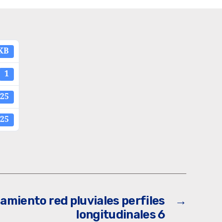
 KB
1
025
025
amiento red pluviales perfiles
→
longitudinales 6