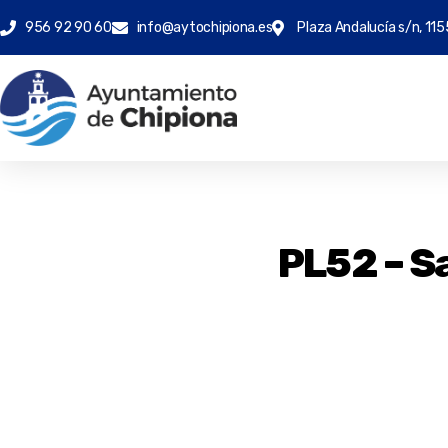
956 92 90 60
info@aytochipiona.es
Plaza Andalucía s/n, 115
PL52 – S