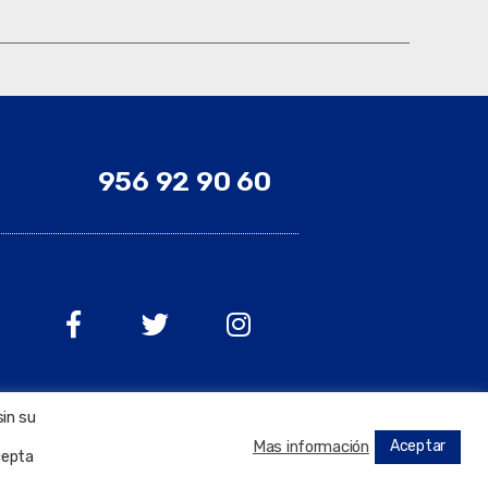
956 92 90 60
sin su
Aceptar
Mas información
cepta