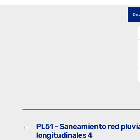
Des
←
PL51 – Saneamiento red pluvia
longitudinales 4