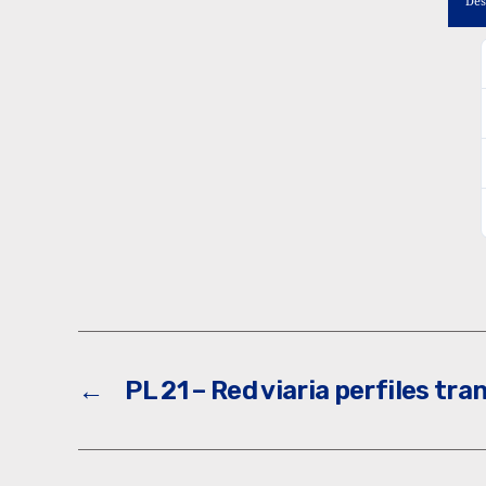
Des
←
PL 21 – Red viaria perfiles tra