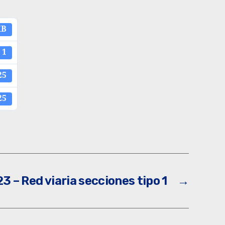
KB
1
25
25
3 – Red viaria secciones tipo 1
→