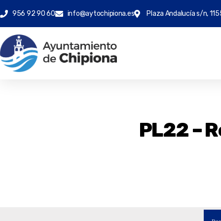
956 92 90 60
info@aytochipiona.es
Plaza Andalucía s/n, 115
PL22 – R