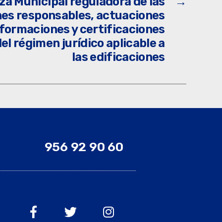
a Municipal reguladora de las
→
nes responsables, actuaciones
formaciones y certificaciones
el régimen jurídico aplicable a
las edificaciones
956 92 90 60