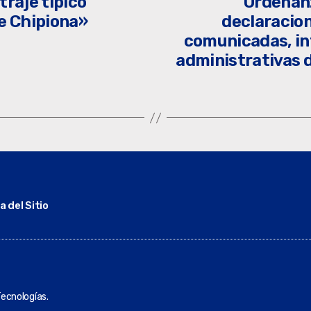
traje típico
Ordenanz
e Chipiona»
declaracio
comunicadas, in
administrativas d
 del Sitio
ecnologías.