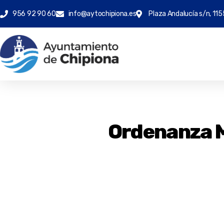
956 92 90 60
info@aytochipiona.es
Plaza Andalucía s/n, 115
Ordenanza M