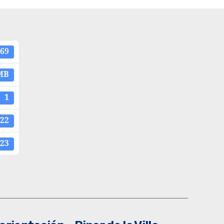
69
MB
1
022
023