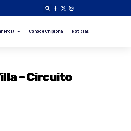
arencia
Conoce Chipiona
Noticias
illa – Circuito