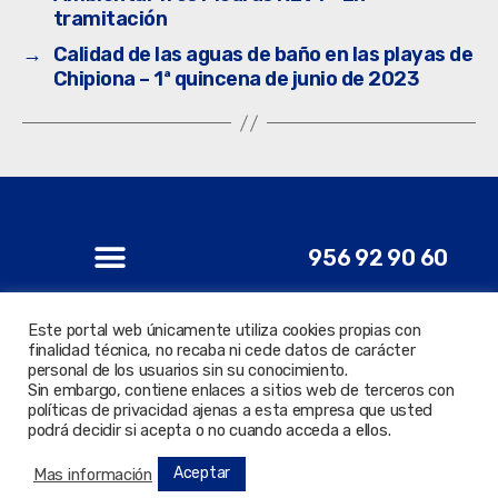
tramitación
→
Calidad de las aguas de baño en las playas de
Chipiona – 1ª quincena de junio de 2023
956 92 90 60
Este portal web únicamente utiliza cookies propias con
finalidad técnica, no recaba ni cede datos de carácter
personal de los usuarios sin su conocimiento.
© 2022 Todos los derechos reservados. Delegación de
Sin embargo, contiene enlaces a sitios web de terceros con
Nuevas Tecnologías.
políticas de privacidad ajenas a esta empresa que usted
podrá decidir si acepta o no cuando acceda a ellos.
Aceptar
Mas información