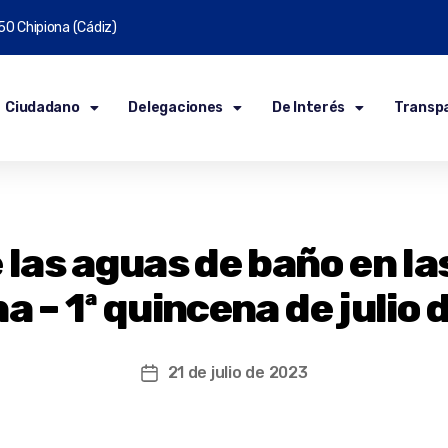
50 Chipiona (Cádiz)
Ciudadano
Delegaciones
De Interés
Transp
 las aguas de baño en la
a – 1ª quincena de julio
21 de julio de 2023