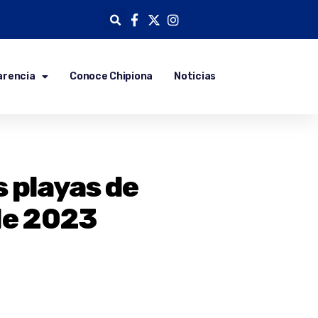
arencia
Conoce Chipiona
Noticias
s playas de
 de 2023