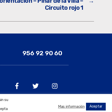
orientación – Pinar de la Villa –
→
Circuito rojo 1
956 92 90 60
sin su
Aceptar
Mas información
cepta