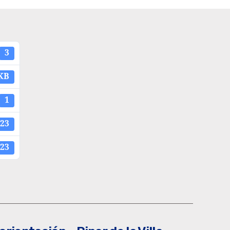
3
 KB
1
023
023