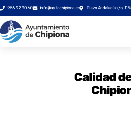
956 92 90 60
info@aytochipiona.es
Plaza Andalucía s/n, 115
Calidad de
Chipion