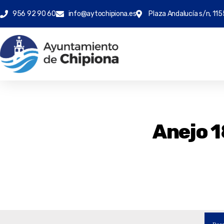
956 92 90 60
info@aytochipiona.es
Plaza Andalucía s/n, 115
Anejo 1