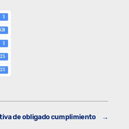
1
 KB
1
025
025
tiva de obligado cumplimiento
→