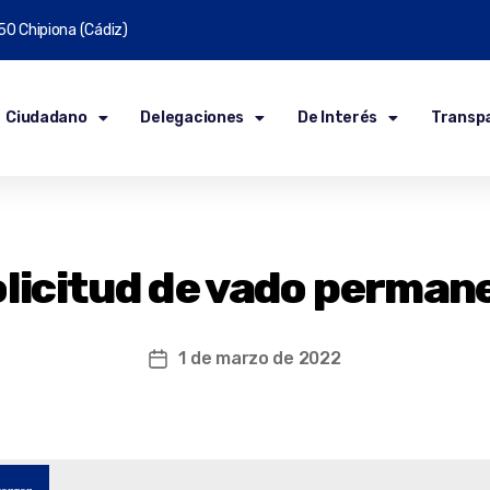
50 Chipiona (Cádiz)
Ciudadano
Delegaciones
De Interés
Transp
olicitud de vado perman
1 de marzo de 2022