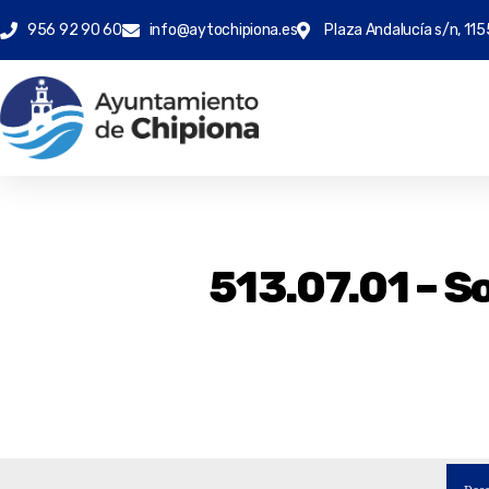
956 92 90 60
info@aytochipiona.es
Plaza Andalucía s/n, 115
513.07.01 – S