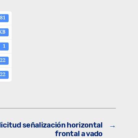
81
 KB
1
022
022
licitud señalización horizontal
→
frontal a vado