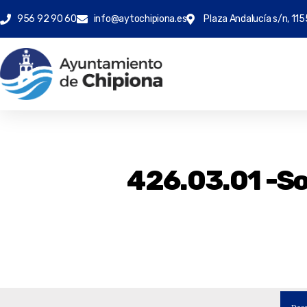
956 92 90 60
info@aytochipiona.es
Plaza Andalucía s/n, 115
426.03.01 -So