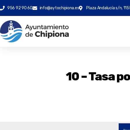
956 92 90 60
info@aytochipiona.es
Plaza Andalucía s/n, 115
10 – Tasa p