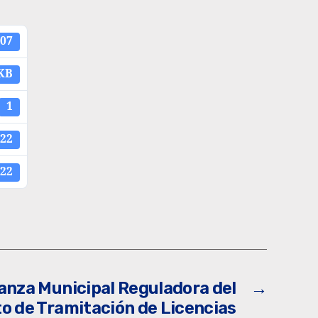
07
 KB
1
022
022
anza Municipal Reguladora del
→
o de Tramitación de Licencias