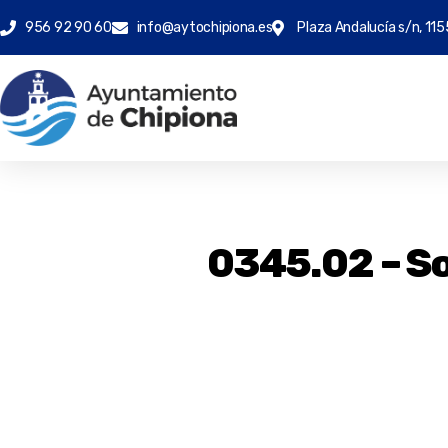
956 92 90 60
info@aytochipiona.es
Plaza Andalucía s/n, 115
0345.02 – Sol