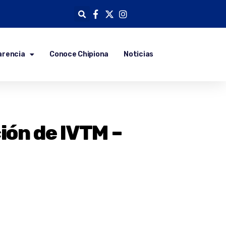
arencia
Conoce Chipiona
Noticias
ción de IVTM –