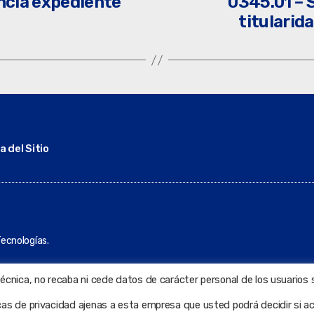
encia expediente
0345.01 – S
titularid
 del Sitio
ecnologías.
técnica, no recaba ni cede datos de carácter personal de los usuarios 
icas de privacidad ajenas a esta empresa que usted podrá decidir si a