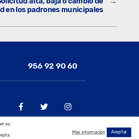
olicitud alta, baja o cambio de
→
ad en los padrones municipales
956 92 90 60
sin su
Aceptar
Mas información
cepta