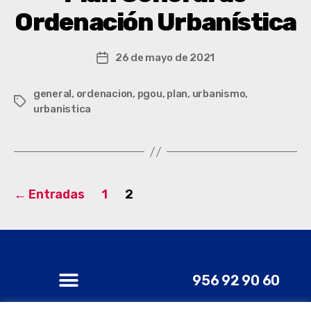
Ordenación Urbanística
26 de mayo de 2021
general
,
ordenacion
,
pgou
,
plan
,
urbanismo
,
urbanistica
←
Entradas
1
2
956 92 90 60