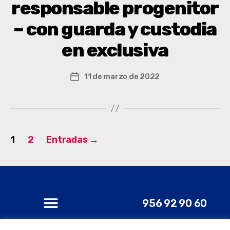
responsable progenitor
– con guarda y custodia
en exclusiva
11 de marzo de 2022
1
2
Entradas
→
956 92 90 60