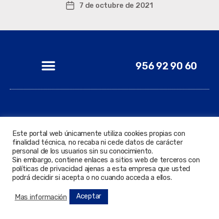
7 de octubre de 2021
956 92 90 60
© 2022 Todos los derechos reservados. Delegación de
Nuevas Tecnologías.
Este portal web únicamente utiliza cookies propias con
finalidad técnica, no recaba ni cede datos de carácter
personal de los usuarios sin su conocimiento.
Sin embargo, contiene enlaces a sitios web de terceros con
políticas de privacidad ajenas a esta empresa que usted
podrá decidir si acepta o no cuando acceda a ellos.
Aceptar
Mas información